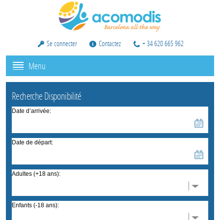
Se connecter
Contactez
+ 34 620 665 962
Menu
Recherche Disponibilité
Date d’arrivée:
Date de départ:
Adultes (+18 ans):
Enfants (-18 ans):