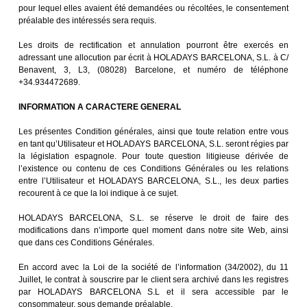
pour lequel elles avaient été demandées ou récoltées, le consentement
préalable des intéressés sera requis.
Les droits de rectification et annulation pourront être exercés en
adressant une allocution par écrit à HOLADAYS BARCELONA, S.L. à C/
Benavent, 3, L3, (08028) Barcelone, et numéro de téléphone
+34.934472689.
INFORMATION A CARACTERE GENERAL
Les présentes Condition générales, ainsi que toute relation entre vous
en tant qu’Utilisateur et HOLADAYS BARCELONA, S.L. seront régies par
la législation espagnole. Pour toute question litigieuse dérivée de
l’existence ou contenu de ces Conditions Générales ou les relations
entre l’Utilisateur et HOLADAYS BARCELONA, S.L., les deux parties
recourent à ce que la loi indique à ce sujet.
HOLADAYS BARCELONA, S.L. se réserve le droit de faire des
modifications dans n’importe quel moment dans notre site Web, ainsi
que dans ces Conditions Générales.
En accord avec la Loi de la société de l’information (34/2002), du 11
Juillet, le contrat à souscrire par le client sera archivé dans les registres
par HOLADAYS BARCELONA S.L et il sera accessible par le
consommateur, sous demande préalable.