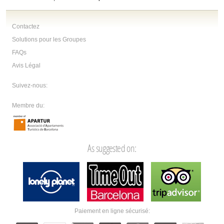
Contactez
Solutions pour les Groupes
FAQs
Avis Légal
Suivez-nous:
Membre du:
As suggested on:
Paiement en ligne sécurisé: