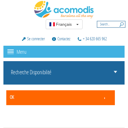
Français
Se connecter
Contactez
+ 34 620 665 962
Menu
Recherche Disponibilité
OK