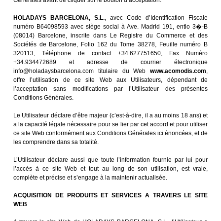
Générales avant de cliquer sur le bouton d’acceptation.
HOLADAYS BARCELONA, S.L.
, avec Code d’Identification Fiscale
numéro B64098593 avec siège social à Ave. Madrid 191, entlo 3�-B
(08014) Barcelone, inscrite dans Le Registre du Commerce et des
Sociétés de Barcelone, Folio 162 du Tome 38278, Feuille numéro B
320113, Téléphone de contact +34.627751650, Fax Numéro
+34.934472689 et adresse de courrier électronique
info@holadaysbarcelona.com titulaire du Web
www.acomodis.com
,
offre l’utilisation de ce site Web aux Utilisateurs, dépendant de
l’acceptation sans modifications par l’Utilisateur des présentes
Conditions Générales.
Le Utilisateur déclare d’être majeur (c’est-à-dire, il a au moins 18 ans) et
a la capacité légale nécessaire pour se lier par cet accord et pour utiliser
ce site Web conformément aux Conditions Générales ici énoncées, et de
les comprendre dans sa totalité.
L’Utilisateur déclare aussi que toute l’information fournie par lui pour
l’accès à ce site Web et tout au long de son utilisation, est vraie,
complète et précise et s’engage à la maintenir actualisée.
ACQUISITION DE PRODUITS ET SERVICES A TRAVERS LE SITE
WEB