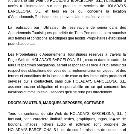
A travers le site Web de HOLADAYS BARCELONA, S.L., l’Utilisateur a
accès à l’information sur des produits et services de HOLADAYS
BARCELONA, S.L. et tiers en ce qui concerne la location
d’Appartements Touristiques en pouvant faire des réservations.
La réalisation par l’Utilisateur de réservations de séjour dans des
Appartements Touristiques propriété de Tiers Personnes, sera soumise
aux termes et conditions spécifiques que lesdits Propriétaires établissent
pour chaque cas.
Les Propriétaires d’Appartements Touristiques réservés à travers la
Page Web de HOLADAYS BARCELONA, S.L., chacun dans le cadre de
leurs respectives obligations, seront responsables face à l’Utilisateur du
respect des obligations dérivées de la réglementation en vigueur et des
termes et conditions de la location de chacun des Immeubles produits et
services qu’ils contractent, sans que HOLADAYS BARCELONA, S.L.
assume aucune obligation ni responsabilité en ce qui concerne les
locations d’immeubles ou services qu’il ne rend pas directement.
DROITS D’AUTEUR, MARQUES DEPOSEES, SOFTWARE
Tous les contenus du site Web de HOLADAYS BARCELONA, S.L. (
incluant, sans caractère limitatif, textes, graphiques, logos, ic�ne de
boutons, images, fichiers audio et software) sont propriété de
HOLADAYS BARCELONA, S.L. ou de ses fournisseurs de contenus et