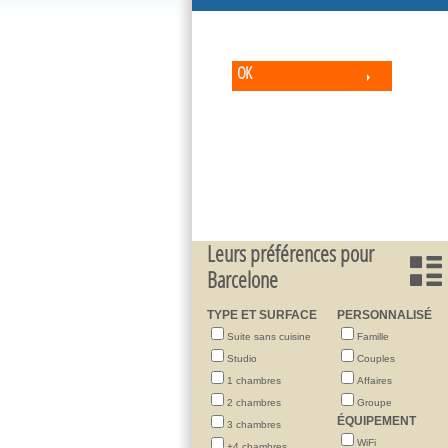
OK
Leurs préférences pour
Barcelone
TYPE ET SURFACE
PERSONNALISÉ
Suite sans cuisine
Famille
Studio
Couples
1 chambres
Affaires
2 chambres
Groupe
ÉQUIPEMENT
3 chambres
WiFi
+4 chambres