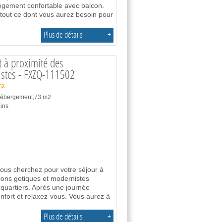
logement confortable avec balcon.
tout ce dont vous aurez besoin pour
Plus de détails
+
t à proximité des
istes - FXZQ-111502
ra
 hébergement,73 m2
ins
vous cherchez pour votre séjour à
tions gotiques et modernistes
s quartiers. Après une journée
nfort et relaxez-vous. Vous aurez à
Plus de détails
+