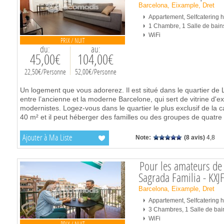
Barcelona, Eixample, Dret
Appartement, Selfcatering
1 Chambre, 1 Salle de bain
WiFi
PRIX / NUIT
du:
au:
45,00€
104,00€
22,50€/Personne
52,00€/Personne
Un logement que vous adorerez. Il est situé dans le quartier de 
entre l’ancienne et la moderne Barcelone, qui sert de vitrine d'ex
modernistes. Logez-vous dans le quartier le plus exclusif de la c
40 m² et il peut héberger des familles ou des groupes de quat
Ajouter à Ma Liste
Note:
(8 avis)
4,8
Pour les amateurs de
Sagrada Familia - KXJ
Barcelona, Eixample, Dret
Appartement, Selfcatering
3 Chambres, 1 Salle de bai
WiFi