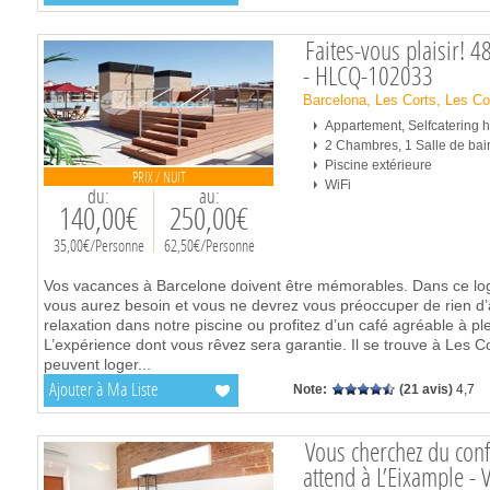
Faites-vous plaisir! 4
- HLCQ-102033
Barcelona, Les Corts, Les Co
Appartement, Selfcatering
2 Chambres, 1 Salle de bai
Piscine extérieure
PRIX / NUIT
WiFi
du:
au:
140,00€
250,00€
35,00€/Personne
62,50€/Personne
Vos vacances à Barcelone doivent être mémorables. Dans ce lo
vous aurez besoin et vous ne devrez vous préoccuper de rien d
relaxation dans notre piscine ou profitez d’un café agréable à ple
L’expérience dont vous rêvez sera garantie. Il se trouve à Les Cor
peuvent loger
...
Ajouter à Ma Liste
Note:
(21 avis)
4,7
Vous cherchez du conf
attend à L’Eixample -