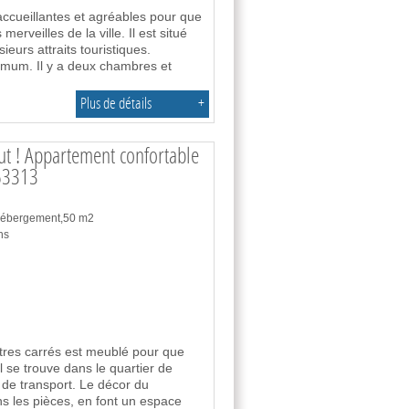
 accueillantes et agréables pour que
erveilles de la ville. Il est situé
eurs attraits touristiques.
imum. Il y a deux chambres et
Plus de détails
+
out ! Appartement confortable
63313
 hébergement,50 m2
ns
tres carrés est meublé pour que
Il se trouve dans le quartier de
 de transport. Le décor du
ns les pièces, en font un espace