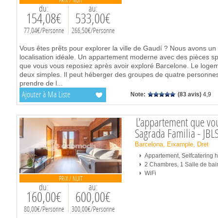
PRIX / NUIT
du:
au:
154,08€
533,00€
77,04€/Personne
266,50€/Personne
Vous êtes prêts pour explorer la ville de Gaudí ? Nous avons un
localisation idéale. Un appartement moderne avec des pièces spa
que vous vous reposiez après avoir exploré Barcelone. Le loge
deux simples. Il peut héberger des groupes de quatre personn
prendre de l
...
Ajouter à Ma Liste
Note:
(83 avis)
4,9
L’appartement que vou
Sagrada Familia - JB
Barcelona, Eixample, Dret
Appartement, Selfcatering
2 Chambres, 1 Salle de bai
WiFi
PRIX / NUIT
du:
au:
160,00€
600,00€
80,00€/Personne
300,00€/Personne