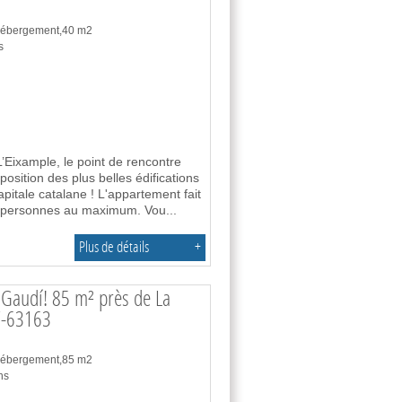
 hébergement,40 m2
s
L’Eixample, le point de rencontre
position des plus belles édifications
apitale catalane ! L'appartement fait
re personnes au maximum. Vou
...
Plus de détails
+
 Gaudí! 85 m² près de La
F-63163
 hébergement,85 m2
ns