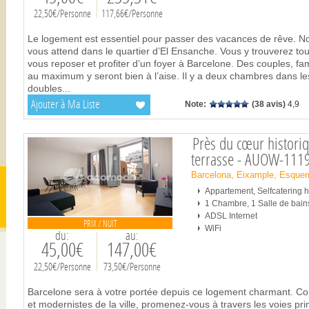
22,50€/Personne
117,66€/Personne
Le logement est essentiel pour passer des vacances de rêve. N
vous attend dans le quartier d’El Ensanche. Vous y trouverez to
vous reposer et profiter d’un foyer à Barcelone. Des couples, fa
au maximum y seront bien à l’aise. Il y a deux chambres dans les
doubles
...
Ajouter à Ma Liste
Note:
(38 avis)
4,9
Près du cœur histori
terrasse - AUOW-111
Barcelona, Eixample, Esquer
Appartement, Selfcatering
1 Chambre, 1 Salle de bain
ADSL Internet
PRIX / NUIT
WiFi
du:
au:
45,00€
147,00€
22,50€/Personne
73,50€/Personne
Barcelone sera à votre portée depuis ce logement charmant. Co
et modernistes de la ville, promenez-vous à travers les voies pri