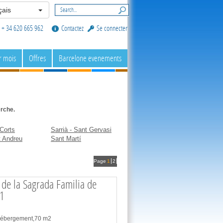
ais
+ 34 620 665 962
Contactez
Se connecter
r mois
Offres
Barcelone evenements
erche.
Corts
Sarrià - Sant Gervasi
 Andreu
Sant Martí
Page
1
2
 de la Sagrada Familia de
1
 hébergement,70 m2