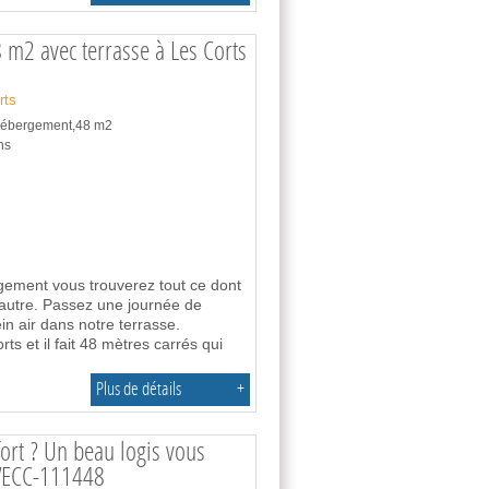
8 m2 avec terrasse à Les Corts
rts
 hébergement,48 m2
ns
gement vous trouverez tout ce dont
’autre. Passez une journée de
in air dans notre terrasse.
ts et il fait 48 mètres carrés qui
Plus de détails
+
ort ? Un beau logis vous
 VECC-111448