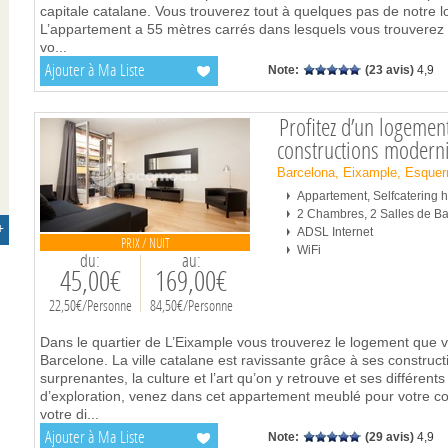
capitale catalane. Vous trouverez tout à quelques pas de notre 
L’appartement a 55 mètres carrés dans lesquels vous trouverez 
vo
...
Ajouter à Ma Liste
Note:
(23 avis)
4,9
Profitez d’un logemen
constructions modern
Barcelona, Eixample, Esquer
Appartement, Selfcatering
2 Chambres, 2 Salles de Ba
+
ADSL Internet
PRIX / NUIT
WiFi
du:
au:
45,00€
169,00€
22,50€/Personne
84,50€/Personne
Dans le quartier de L’Eixample vous trouverez le logement que 
Barcelone. La ville catalane est ravissante grâce à ses construc
surprenantes, la culture et l’art qu’on y retrouve et ses différent
d’exploration, venez dans cet appartement meublé pour votre co
votre di
...
Ajouter à Ma Liste
Note:
(29 avis)
4,9