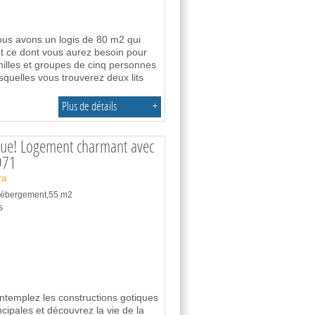
ous avons un logis de 80 m2 qui
ut ce dont vous aurez besoin pour
milles et groupes de cinq personnes
quelles vous trouverez deux lits
Plus de détails
+
que! Logement charmant avec
971
ra
 hébergement,55 m2
s
ntemplez les constructions gotiques
ncipales et découvrez la vie de la