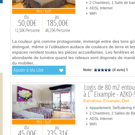
2 Chambres, 1 Salle de bai
ADSL Internet
PRIX / NUIT
WiFi
du:
au:
50,00€
185,00€
12,50€/Personne
46,25€/Personne
La couleur gris comme protagoniste, immergé entre des tons gris
distingué, même si l’utilisation audace de couleurs de terre et l
espaces rendent toutes les pièces accueillantes. Les fenêtres e
abondante de lumière quand les rideaux sont disposés de manière
du mobilier,
...
Ajouter à Ma Liste
Note:
(4 avis)
5
Logis de 80 m2 entou
à L´Eixample - AZKD
Barcelona, Eixample, Dret
Appartement, Selfcatering
2 Chambres, 2 Salles de Ba
ADSL Internet
PRIX / NUIT
WiFi
du:
au:
45,00€
235,31€