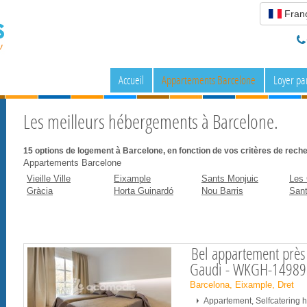
Franç
Accueil
Appartements Barcelone
Loyer pa
Les meilleurs hébergements à Barcelone.
15
options de logement à Barcelone, en fonction de vos critères de rech
Appartements Barcelone
Vieille Ville
Eixample
Sants Monjuic
Les 
Gràcia
Horta Guinardó
Nou Barris
Sant
Bel appartement près
Gaudi - WKGH-14989
Barcelona, Eixample, Dret
Appartement, Selfcatering