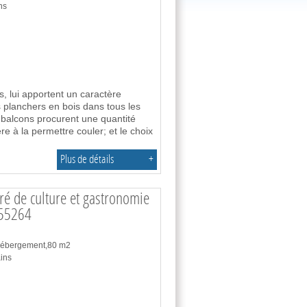
ns
, lui apportent un caractère
es planchers en bois dans tous les
t balcons procurent une quantité
 à la permettre couler; et le choix
Plus de détails
+
ré de culture et gastronomie
-55264
 hébergement,80 m2
ins