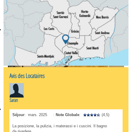
surpeuplé. Si vous souhaitez explorer la ville à pied
comme un local, c'est le choix idéal.
Avis des Locataires
Saran
Séjour
:
mars. 2025
:
Note Globale
:
(4,5)
La posizione, la pulizia, i materassi e i cuscini. Il bagno
da rivedere.