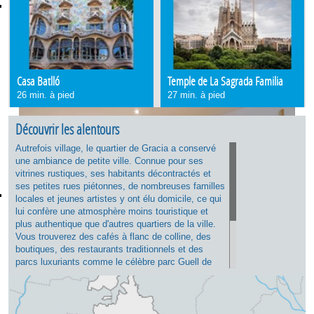
Casa Batlló
Temple de La Sagrada Familia
26 min. à pied
27 min. à pied
Découvrir les alentours
Autrefois village, le quartier de Gracia a conservé
une ambiance de petite ville. Connue pour ses
vitrines rustiques, ses habitants décontractés et
ses petites rues piétonnes, de nombreuses familles
locales et jeunes artistes y ont élu domicile, ce qui
lui confère une atmosphère moins touristique et
plus authentique que d'autres quartiers de la ville.
Vous trouverez des cafés à flanc de colline, des
boutiques, des restaurants traditionnels et des
parcs luxuriants comme le célèbre parc Guell de
Gaudi. Les vues imprenables depuis cette partie de
la ville lui confèrent un charme particulier ; les
habitants bohèmes se lèvent tôt et se couchent
tard, c'est donc un quartier animé sans être