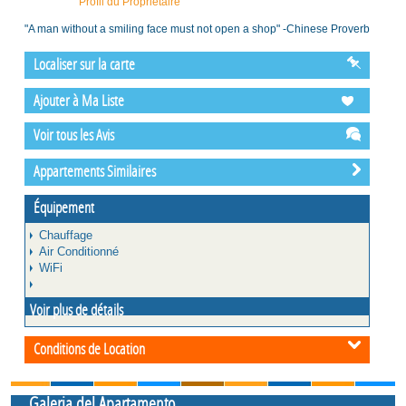
Profil du Propriétaire
"A man without a smiling face must not open a shop" -Chinese Proverb
Localiser sur la carte
Ajouter à Ma Liste
Voir tous les Avis
Appartements Similaires
Équipement
Chauffage
Air Conditionné
WiFi
Voir plus de détails
Conditions de Location
Galeria del Apartamento