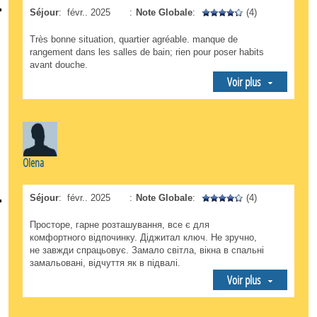
Séjour
:
févr.. 2025
:
Note Globale
:
(4)
Très bonne situation, quartier agréable. manque de
rangement dans les salles de bain; rien pour poser habits
avant douche.
Voir plus
Olena
Séjour
:
févr.. 2025
:
Note Globale
:
(4)
Просторе, гарне розташування, все є для
комфортного відпочинку. Діджитал ключ. Не зручно,
не завжди спрацьовує. Замало світла, вікна в спальні
замальовані, відчуття як в підвалі.
Voir plus