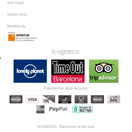
Avis Légal
Suivez-nous:
Membre du:
As suggested on:
Paiement en ligne sécurisé:
ACOMODIS - Barcelona all the way.