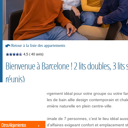
Retour à la liste des appartements
4,5
( 40 avis)
Bienvenue à Barcelone ! 2 lits doubles, 3 lits
réunis)
Vous recherchez l'hébergement idéal pour votre groupe ou votre fa
de 4 chambres et 2 salles de bain allie design contemporain et chale
relaxant et baigné de lumière naturelle en plein centre-ville.
Avec une capacité maximale de 7 personnes, c’est le lieu idéal auss
Otros Alojamientos
que pour des voyages d'affaires exigeant confort et emplacement st