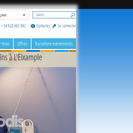
ais
+ 34 620 665 962
Contactez
Se connecter
r mois
Offres
Barcelone evenements
ins à L'Eixample