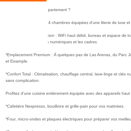
Pourquoi choisir cet appartement ?
*Espaces polyvalents : 4 chambres équipées d'une literie de luxe et
*Productivité et Connexion : WiFi haut débit, bureau et espace de tr
idéal pour les nomades numériques et les cadres.
*Emplacement Premium : À quelques pas de Las Arenas, du Parc Joan
et Eixample.
*Confort Total : Climatisation, chauffage central, lave-linge et clés
sans complication.
Profitez d'une cuisine entièrement équipée avec des appareils hau
*Cafetière Nespresso, bouilloire et grille-pain pour vos matinées.
*Four, micro-ondes et plaques électriques pour préparer vos meilleu