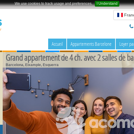
We use cookies to track usage and preferences.
I Understand
Franç
Accueil
Appartements Barcelone
Loyer pa
Grand appartement de 4 ch. avec 2 salles de ba
Barcelona, Eixample, Esquerra