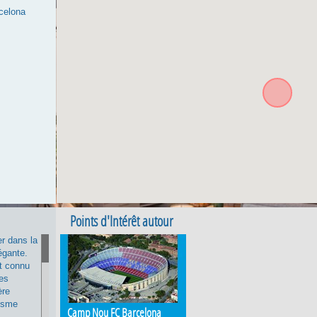
celona
Points d'Intérêt autour
er dans la
égante.
t connu
ges
ère
misme
Camp Nou FC Barcelona