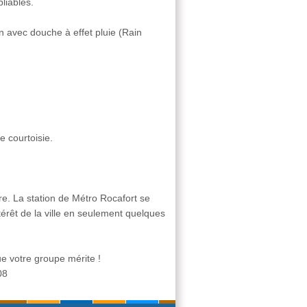
liables.
n avec douche à effet pluie (Rain
e courtoisie.
re. La station de Métro Rocafort se
térêt de la ville en seulement quelques
ue votre groupe mérite !
08