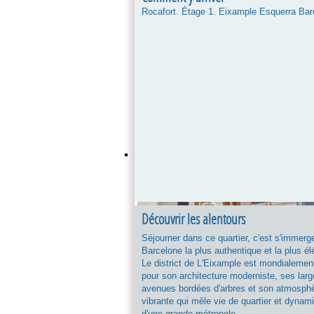
Rocafort. Étage 1. Eixample Esquerra Bar
Découvrir les alentours
Séjourner dans ce quartier, c'est s'immerg
Barcelone la plus authentique et la plus él
Le district de L'Eixample est mondialemen
pour son architecture moderniste, ses lar
avenues bordées d'arbres et son atmosph
vibrante qui mêle vie de quartier et dyna
d'une grande métropole.