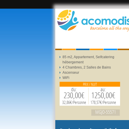
85 m2, Appartement, Selfcatering
hébergement
4 Chambres, 2 Salles de Bains
Ascenseur
WiFi
PRIX / NUIT
du:
au:
230,00€
1250,00€
32,86€/Personne
178,57€/Personne
MGJO-55571