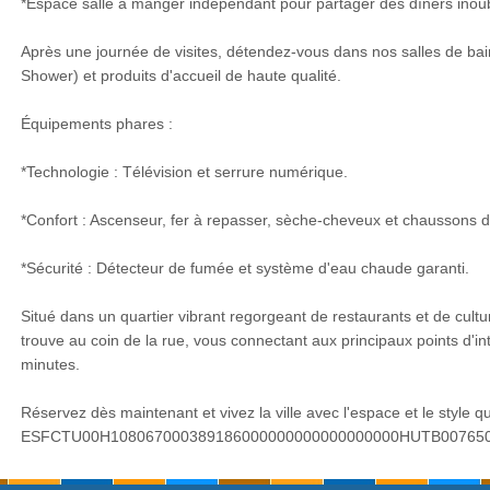
*Espace salle à manger indépendant pour partager des dîners inoub
Après une journée de visites, détendez-vous dans nos salles de bai
Shower) et produits d'accueil de haute qualité.
Équipements phares :
*Technologie : Télévision et serrure numérique.
*Confort : Ascenseur, fer à repasser, sèche-cheveux et chaussons d
*Sécurité : Détecteur de fumée et système d'eau chaude garanti.
Situé dans un quartier vibrant regorgeant de restaurants et de cultu
trouve au coin de la rue, vous connectant aux principaux points d'in
minutes.
Réservez dès maintenant et vivez la ville avec l'espace et le style q
ESFCTU00H108067000389186000000000000000000HUTB00765