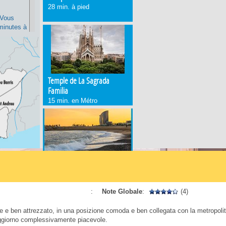
28 min. à pied
 Vous
 minutes à
rfaite
té de
aña et la
acement
í et
Temple de La Sagrada
acilité
Familia
15 min. en Métro
vez comme
tement
 Des
uisine
Platja de La Barceloneta
38 min. en Métro et bus
cer la
oment
:
Note Globale
:
(4)
 e ben attrezzato, in una posizione comoda e ben collegata con la metropol
 deux pas
ggiorno complessivamente piacevole.