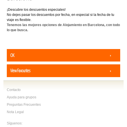
¡Descubre los descuentos especiales!
No dejes pasar los descuentos por fecha, en especial si la fecha de tu
viaje es flexible.
Tenemos las mejores
opciones de Alojamiento en Barcelona, con todo
lo que busca.
OK
View Favourites
Contacto
Ayuda para grupos
Preguntas Frecuentes
Nota Legal
Síguenos: