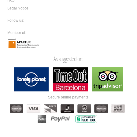
FAQ
Legal Notice
Follow us:
Member of:
As suggested on:
Secure online payments: