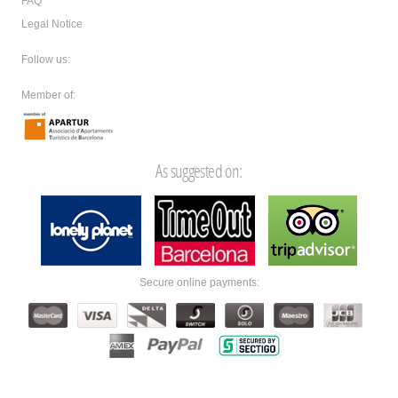
FAQ
Legal Notice
Follow us:
Member of:
As suggested on:
Secure online payments: