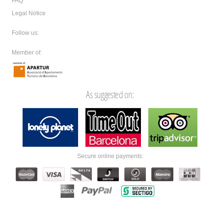
FAQ
Legal Notice
Follow us:
Member of:
As suggested on:
Secure online payments: