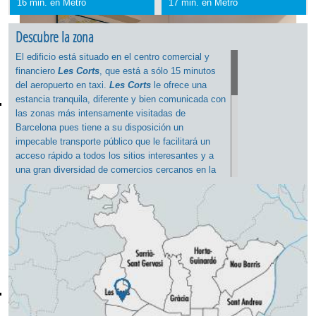
16 min. en Metro
17 min. en Metro
Descubre la zona
El edificio está situado en el centro comercial y
financiero
Les Corts
, que está a sólo 15 minutos
del aeropuerto en taxi.
Les Corts
le ofrece una
estancia tranquila, diferente y bien comunicada con
las zonas más intensamente visitadas de
Barcelona pues tiene a su disposición un
impecable transporte público que le facilitará un
acceso rápido a todos los sitios interesantes y a
una gran diversidad de comercios cercanos en la
Avinguda Diagonal
y a bonitas tiendas de diseño
los centros comerciales de
L'Illa Diagonal
y
El
Corte Inglés
. Pero, más que cualquier otra cosa,
Les Corts es conocido como el hogar del club de
fútbol del FC Barcelona.
El estadio del Camp
Nou
, con capacidad para casi 100.000
espectadores (el más grande de Europa) es "el
centro del escenario" en
Les Corts
. El apartamento
es ideal para las familias que les gusta viajar por la
región (la estación de tren de
Sants
está muy