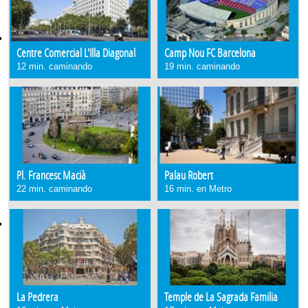
Centre Comercial L'Illa Diagonal
Camp Nou FC Barcelona
12 min. caminando
19 min. caminando
Pl. Francesc Macià
Palau Robert
22 min. caminando
16 min. en Metro
La Pedrera
Temple de La Sagrada Familia