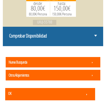
desde:
hasta:
80,00€
150,00€
80,00€/Persona
150,00€/Persona
UXUJ-55788
Comprobar Disponibilidad
Nueva Busqueda
Otros Alojamientos
OK