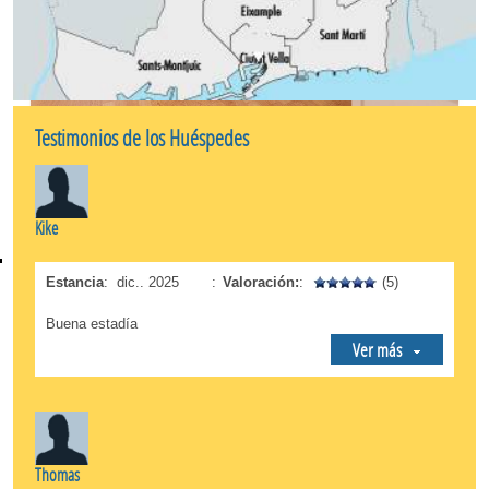
cerca, (a sólo dos paradas de metro); para
personas que vienen a hacer negocios en la zona
(con acceso rápido y fácil al aeropuerto de
Barcelona); y amigos que vienen a ver un partido
del
Barça
en el
¡
Monumental Camp Nou
!
Testimonios de los Huéspedes
Kike
Estancia
:
dic.. 2025
:
Valoración:
:
(5)
Buena estadía
Ver más
Thomas