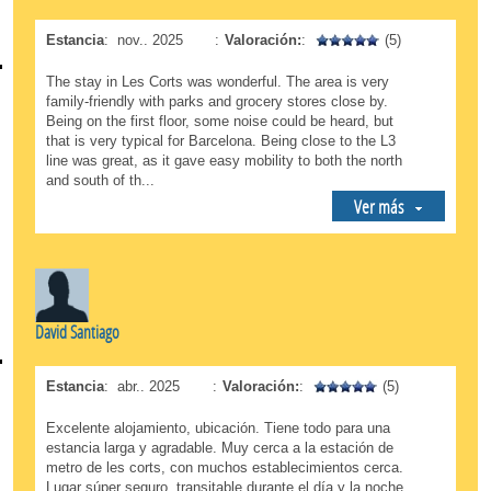
Estancia
:
nov.. 2025
:
Valoración:
:
(5)
The stay in Les Corts was wonderful. The area is very
family-friendly with parks and grocery stores close by.
Being on the first floor, some noise could be heard, but
that is very typical for Barcelona. Being close to the L3
line was great, as it gave easy mobility to both the north
and south of th...
Ver más
David Santiago
Estancia
:
abr.. 2025
:
Valoración:
:
(5)
Excelente alojamiento, ubicación. Tiene todo para una
estancia larga y agradable. Muy cerca a la estación de
metro de les corts, con muchos establecimientos cerca.
Lugar súper seguro, transitable durante el día y la noche.