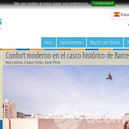
We use cookies to track usage and preferences.
I Understand
Espa
Inicio
Apartamentos
Alquiler por Meses
P
Confort moderno en el casco histórico de Barc
-
Barcelona, Ciutat Vella, Sant Pere