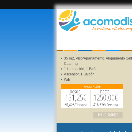
35 m2, Piso/Apartamento, Alojamiento Self
Catering
1 Habitación, 1 Baño
Ascensor, 1 Balcón
Wifi
Precio/Noche
desde:
hasta:
151,25€
1250,00€
50,42€/Persona
416,67€/Persona
HTRC-63687