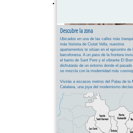
Descubre la zona
Ubicados en una de las calles más tranqui
más historia de Ciutat Vella, nuestros
apartamentos te sitúan en el epicentro de l
barcelonesa. A un paso de la frontera invis
el barrio de Sant Pere y el vibrante El Bor
disfrutarás de un entorno donde el pasado
se mezcla con la modernidad más cosmopo
Vivirás a escasos metros del Palau de la
Catalana, una joya del modernismo declar
Patrimonio de la Humanidad. Además, po
caminar en pocos minutos hasta el Muse
o la imponente Basílica de Santa María de
una ubicación privilegiada para quienes d
empaparse de arte sin necesidad de trans
público.
Olvida las zonas excesivamente turísticas