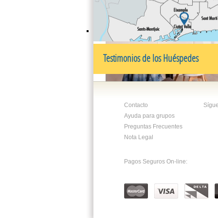
estarás donde los locales viven y disfruta
*Mercado de Santa Caterina: Famoso por 
ondulado y colorido, es el lugar ideal para
productos frescos de proximidad o tapear
puestos.
Testimonios de los Huéspedes
*Boutiques y Artesanía: El laberinto de ca
te rodea está lleno de talleres de artesano
tiendas de diseño independiente y librería
encanto.
Contacto
Sígu
*Terrazas con Alma: Disfruta de una oferta
Ayuda para grupos
gastronómica infinita, desde las tabernas
tradicionales hasta los cafés de especial
Preguntas Frecuentes
modernos.
Nota Legal
Aunque la mejor forma de descubrir esta 
perdiéndose a pie por sus callejuelas, la u
Pagos Seguros On-line:
es inmejorable para moverse por toda la c
*Plaza Cataluña y Las Ramblas: A menos
minutos caminando.
*Parque de la Ciudadela: El pulmón verde 