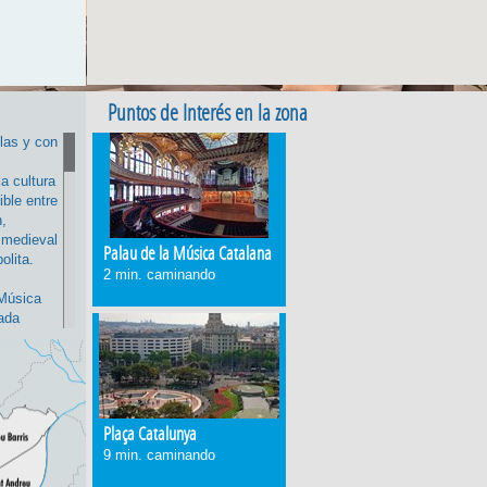
Puntos de Interés en la zona
las y con
a cultura
ible entre
n,
 medieval
Palau de la Música Catalana
lita.
2 min. caminando
 Música
ada
drás
o Picasso
l Mar. Es
esean
porte
Plaça Catalunya
9 min. caminando
; aquí