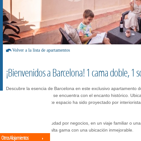
Volver a la lista de apartamentos
¡Bienvenidos a Barcelona! 1 cama doble, 1 
Descubre la esencia de Barcelona en este exclusivo apartamento de
diseño contemporáneo se encuentra con el encanto histórico. Ubica
Palau de la Música, este espacio ha sido proyectado por interiorist
moderno y relajante.
Ya sea que visites la ciudad por negocios, en un viaje familiar o u
combina el confort de alta gama con una ubicación inmejorable.
Otros Alojamientos