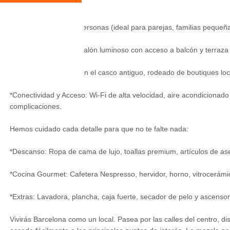
Lo más destacado:
*Capacidad: Hasta 3 personas (ideal para parejas, familias pequeña
*Espacios con Estilo: Salón luminoso con acceso a balcón y terraza 
*Ubicación Premium: En el casco antiguo, rodeado de boutiques loca
*Conectividad y Acceso: Wi-Fi de alta velocidad, aire acondicionado 
complicaciones.
Hemos cuidado cada detalle para que no te falte nada:
*Descanso: Ropa de cama de lujo, toallas premium, artículos de ase
*Cocina Gourmet: Cafetera Nespresso, hervidor, horno, vitrocerám
*Extras: Lavadora, plancha, caja fuerte, secador de pelo y ascensor
Vivirás Barcelona como un local. Pasea por las calles del centro, di