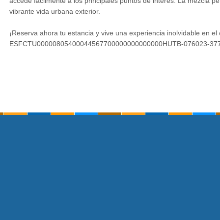
accede fácilmente a los principales puntos de interés. La mezcla perf
vibrante vida urbana exterior.
¡Reserva ahora tu estancia y vive una experiencia inolvidable en el
ESFCTU00000805400044567700000000000000HUTB-076023-37