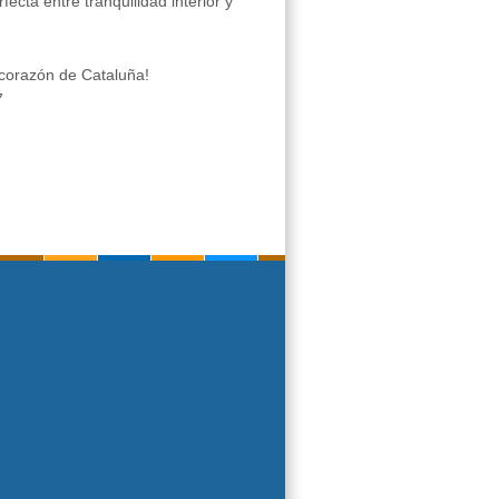
ecta entre tranquilidad interior y
 corazón de Cataluña!
7