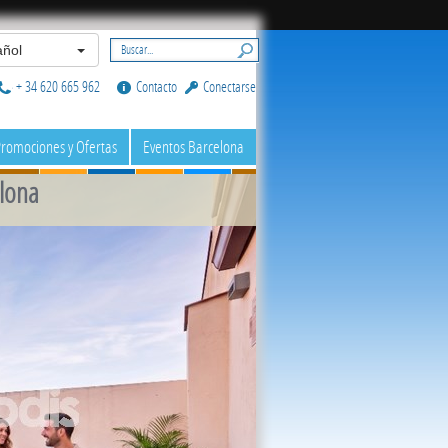
ñol
+ 34 620 665 962
Contacto
Conectarse
romociones y Ofertas
Eventos Barcelona
elona