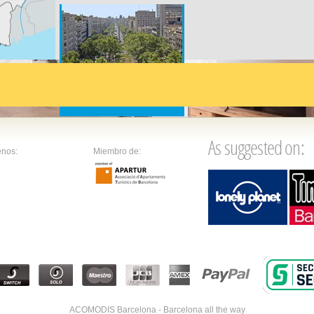
n:
su tejado
 comprar
 en sus
Passeig de Gràcia
lles que
10 min. caminando
s,
s con
As suggested on:
enos:
Miembro de:
 más
idad más
La Pedrera
12 min. caminando
zona es
bicación
iudad:
 de 10
de la
ACOMODIS Barcelona - Barcelona all the way